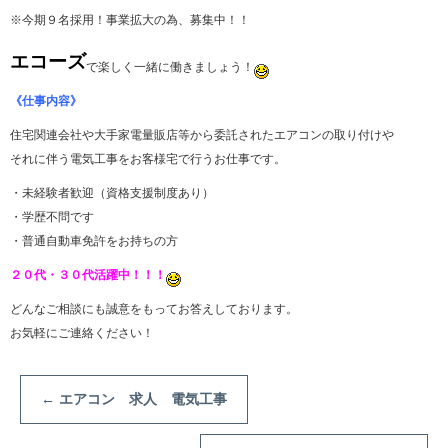
※今期９名採用！事業拡大の為、募集中！！
エコーズ
で楽しく一緒に働きましょう！
《仕事内容》
住宅関連会社や大手家電量販店等から委託されたエアコンの取り付けや
それに伴う電気工事をお客様宅で行うお仕事です。
・未経験者歓迎（資格支援制度あり）
・学歴不問です
・普通自動車免許をお持ちの方
２０代・３０代活躍中！！！
どんなご相談にも誠意をもってお答えしております。
お気軽にご連絡ください！
←
エアコン 求人 電気工事