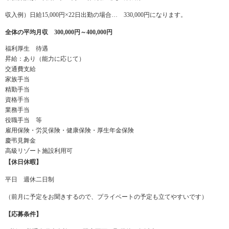
収入例）日給15,000円×22日出勤の場合… 330,000円になります。
全体の平均月収 300,000円～400,000円
福利厚生 待遇
昇給：あり（能力に応じて）
交通費支給
家族手当
精勤手当
資格手当
業務手当
役職手当 等
雇用保険・労災保険・健康保険・厚生年金保険
慶弔見舞金
高級リゾート施設利用可
【休日休暇】
平日 週休二日制
（前月に予定をお聞きするので、プライベートの予定も立てやすいです）
【応募条件】