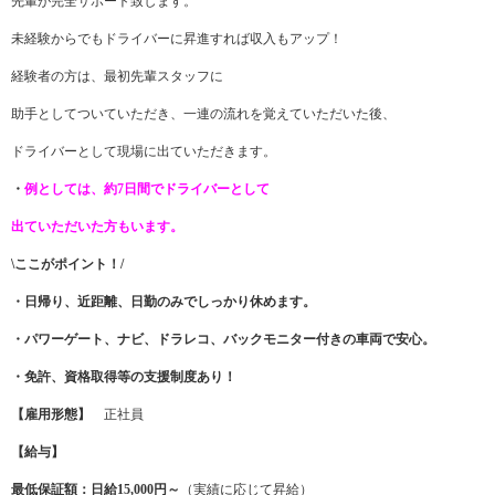
先輩が完全サポート致します。
未経験からでもドライバーに昇進すれば収入もアップ！
経験者の方は、最初先輩スタッフに
助手としてついていただき、一連の流れを覚えていただいた後、
ドライバーとして現場に出ていただきます。
・
例としては、約7日間でドライバーとして
出ていただいた方もいます。
\ここがポイント！
/
・日帰り、近距離、日勤のみでしっかり休めます。
・パワーゲート、ナビ、ドラレコ、バックモニター付きの車両で安心。
・免許、資格取得等の支援制度あり！
【雇用形態】
正社員
【給与】
最低保証額：日給15,000円～
（実績に応じて昇給）