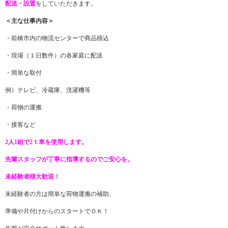
配送・設置
をしていただきます。
＜主な
仕事内容
＞
・前橋市内の物流センターで商品積込
・現場（１日数件）の各家庭に配送
・簡単な取付
例）テレビ、冷蔵庫、洗濯機等
・荷物の運搬
・接客など
2人1組で2ｔ車を使用します。
先輩スタッフが丁寧に指導するのでご安心を。
未経験者様大歓迎！
未経験者の方は簡単な荷物運搬の補助、
準備や片付けからのスタートでＯＫ！