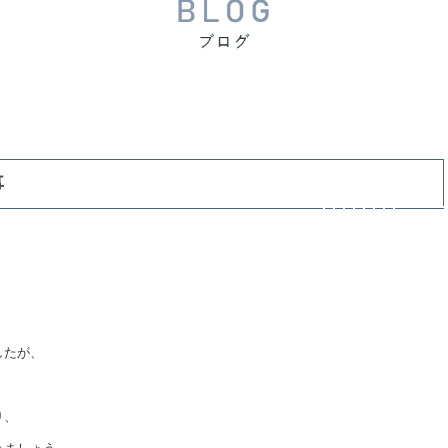
事
したが、
り、