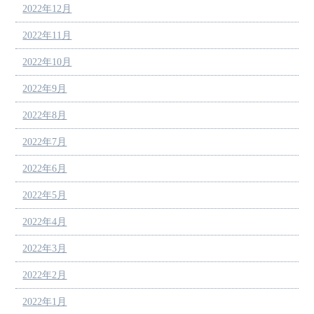
2022年12月
2022年11月
2022年10月
2022年9月
2022年8月
2022年7月
2022年6月
2022年5月
2022年4月
2022年3月
2022年2月
2022年1月