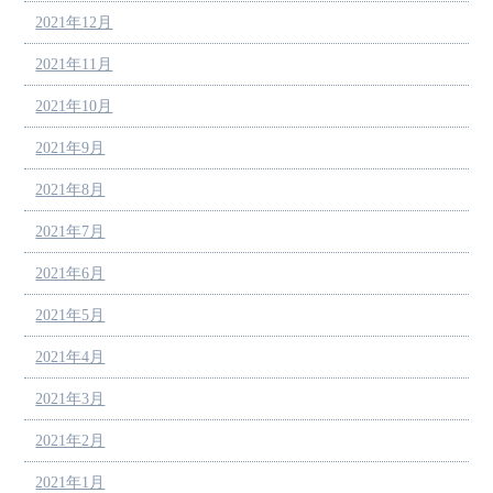
2021年12月
2021年11月
2021年10月
2021年9月
2021年8月
2021年7月
2021年6月
2021年5月
2021年4月
2021年3月
2021年2月
2021年1月