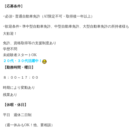
【
応募条件
】
<必須> 普通自動車免許（AT限定不可・取得後一年以上）
<歓迎条件> 準中型自動車免許、中型自動車免許、大型自動車免許の所持者様も
大歓迎！
免許、資格取得等の支援制度あり
学歴不問
未経験者スタートOK
２０代・３０代活躍中！
【勤務時間・曜日】
８：００～１７：００
時期により変動あり
残業あり
【休暇・休日】
平日 週休二日制
（週一休みもOK！他、要相談）