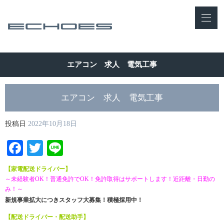
エアコン 求人 電気工事
エアコン 求人 電気工事
投稿日
2022年10月18日
Facebook
Twitter
Line
【家電配送ドライバー】
～未経験者OK！普通免許でOK！免許取得はサポートします！近距離・日勤の
み！～
新規事業拡大につきスタッフ大募集！積極採用中！
【配送ドライバー・配送助手】