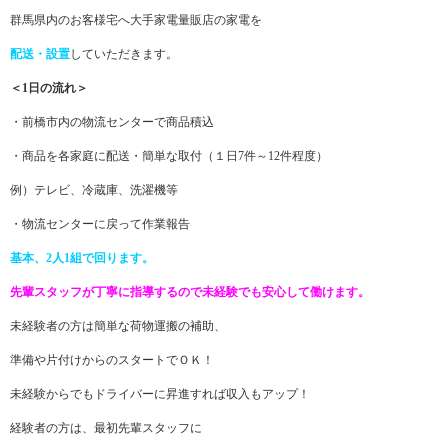
群馬県内のお客様宅へ大手家電量販店の家電を
配送・設置
していただきます。
＜1日の流れ＞
・前橋市内の物流センターで商品積込
・商品を各家庭に配送・簡単な取付（１日7件～12件程度）
例）テレビ、冷蔵庫、洗濯機等
・物流センターに戻って作業報告
基本、2人1組で回ります。
先輩スタッフが丁寧に指導するので未経験でも安心して働けます。
未経験者の方は簡単な荷物運搬の補助、
準備や片付けからのスタートでＯＫ！
未経験からでもドライバーに昇進すれば収入もアップ！
経験者の方は、最初先輩スタッフに