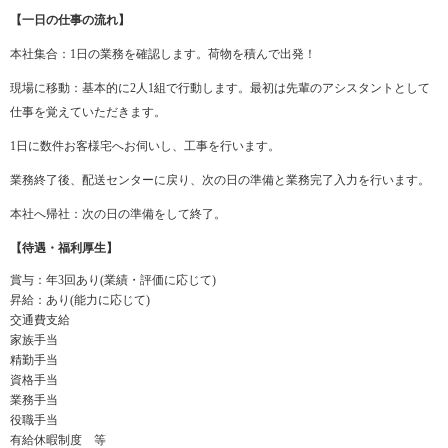
【一日の仕事の流れ】
本社集合：1日の業務を確認します。荷物を積んで出発！
現場に移動：基本的に2人1組で行動します。最初は先輩のアシスタントとして
仕事を覚えていただきます。
1日に数件お客様宅へお伺いし、工事を行います。
業務終了後、配送センターに戻り、次の日の準備と業務完了入力を行います。
本社へ帰社：次の日の準備をして終了。
【待遇・福利厚生】
賞与：年3回あり(業績・評価に応じて)
昇給：あり(能力に応じて)
交通費支給
家族手当
精勤手当
資格手当
業務手当
役職手当
有給休暇制度 等