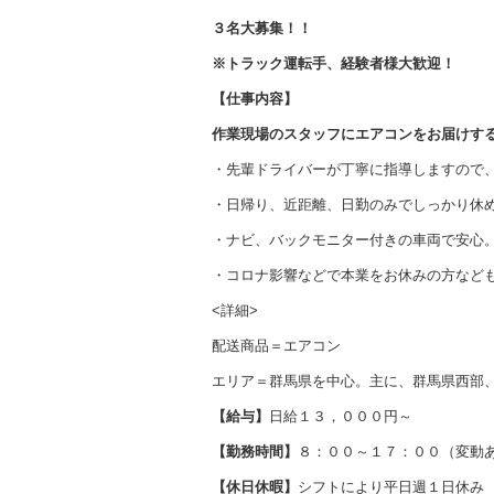
３名大募集！！
※トラック運転手、経験者様大歓迎！
【仕事内容】
作業現場のスタッフにエアコンをお届けす
・先輩ドライバーが丁寧に指導しますので
・日帰り、近距離、日勤のみでしっかり休
・ナビ、バックモニター付きの車両で安心
・コロナ影響などで本業をお休みの方など
<詳細>
配送商品＝エアコン
エリア＝群馬県を中心。主に、群馬県西部
【給与】
日給１３，０００円～
【勤務時間】
８：００～１７：００（変動
【休日休暇】
シフトにより平日週１日休み