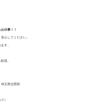
るお仕事！！
、安心してください。
めます。
。
も歓迎。
、埼玉県北西部
あり）