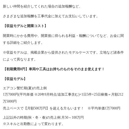
新しい仲間を紹介してくれた場合の追加報酬など、
さまざまな追加報酬を工事代金に加えてお支払いしています。
【収益モデルと開業コスト】
開業時にかかる費用や、開業後に得られる利益・報酬についてなど、お金に関
する詳細をご紹介します。
※収益モデルは、掲載企業から提供されたモデルケースです。立地など諸条件
によって異なります。
【初期費用0円】車両や工具はお持ちのものをそのまま使えます！
【収益モデル】
エアコン繁忙期(夏)の売上例
1万7000円(平均単価 ※20年9月時点/追加工事含む)×1日5件×25日稼働＝月額212
万5000円
売上ベースで【月額500万円】を超える方もいます！ ※平均単価1万7000円
上記以外の時期(秋・冬・春)の売上例:月50～100万円
※スキルと出勤数によって変わります。