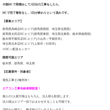
※朝HCで荷積みして1日分の工事をしたら、
HCで完了報告をし、1日が終わりという流れです。
【募集エリア】
群馬県高崎店HCエリア(群馬県西部、埼玉県北西部)
群馬県太田店HCエリア(群馬県東部、埼玉県北東部、栃木県南西部)
栃木県宇都宮店HCエリア(小山市～宇都宮市)
埼玉県北本店HCエリア(上尾市～行田市)
※HC＝配送センター
開業可能エリア
栃木県、群馬県、埼玉県
【応募要件・対象者】
電気工事士2種所持！
エアコン工事未経者様歓迎！
個人の1人親方様はもちろん、法人様も歓迎します。
法人様はエリア一括でおまかせすることも可能です。
20代から独立し、稼ぎ続けている人もいます！