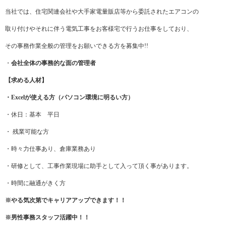
当社では、住宅関連会社や大手家電量販店等から委託されたエアコンの
取り付けやそれに伴う電気工事をお客様宅で行うお仕事をしており、
その事務作業全般の管理をお願いできる方を募集中!!
・
会社全体の事務的な面の管理者
【求める人材】
・Excelが使える方（パソコン環境に明るい方）
・休日：基本 平日
・ 残業可能な方
・時々力仕事あり、倉庫業務あり
・研修として、工事作業現場に助手として入って頂く事があります。
・時間に融通がきく方
※やる気次第でキャリアアップできます！！
※男性事務スタッフ活躍中！！