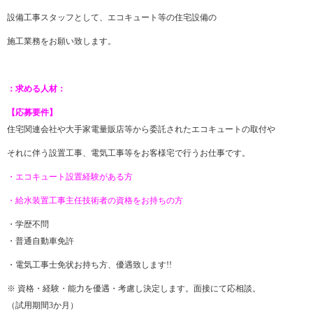
設備工事スタッフとして、エコキュート等の住宅設備の
施工業務をお願い致します。
：求める人材：
【応募要件】
住宅関連会社や大手家電量販店等から委託されたエコキュートの取付や
それに伴う設置工事、電気工事等をお客様宅で行うお仕事です。
・エコキュート設置経験がある方
・給水装置工事主任技術者の資格をお持ちの方
・学歴不問
・普通自動車免許
・電気工事士免状お持ち方、優遇致します!!
※ 資格・経験・能力を優遇・考慮し決定します。面接にて応相談。
（試用期間3か月）